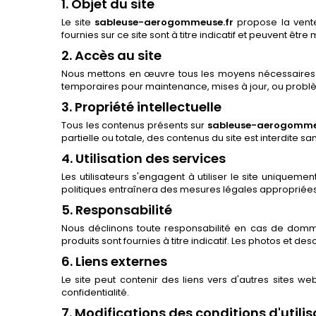
1.
Objet du site
Le site
sableuse-aerogommeuse.fr
propose la vente
fournies sur ce site sont à titre indicatif et peuvent êtr
2.
Accès au site
Nous mettons en œuvre tous les moyens nécessaires po
temporaires pour maintenance, mises à jour, ou probl
3.
Propriété intellectuelle
Tous les contenus présents sur
sableuse-aerogomme
partielle ou totale, des contenus du site est interdite sa
4.
Utilisation des services
Les utilisateurs s'engagent à utiliser le site uniqueme
politiques entraînera des mesures légales appropriées
5.
Responsabilité
Nous déclinons toute responsabilité en cas de dommages
produits sont fournies à titre indicatif. Les photos et de
6.
Liens externes
Le site peut contenir des liens vers d'autres sites w
confidentialité.
7.
Modifications des conditions d'utilis