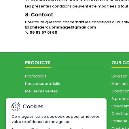
Les présentes conditions peuvent être modifiées à tou
8.
Contact
Pour toute question concernant les conditions d'utilisat
📧
philsaerogommage@gmail.com
📞
06 63 67 01 60
PRODUCTS
OUR C
Promotions
Livraison
Nouveaux produits
Mentions
Meilleures ventes
Conditions
A propos
Cookies
Paiement
Conditio
Ce magasin utilise des cookies pour améliorer
Politique
votre expérience de navigation.
Contact