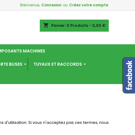
Bienvenue,
Connexion
ou
Créez votre compte
×
×
×
×
shopping_cart
Panier:
0
Produits - 0,00 €
POSANTS MACHINES
)
n
ORTE BUSES
TUYAUX ET RACCORDS
s
ons d'utilisation. Si vous n'acceptez pas ces termes, nous