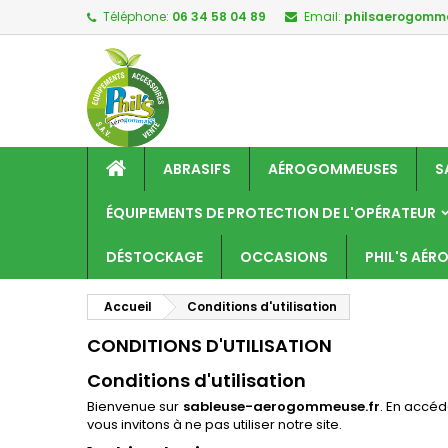
Téléphone:
06 34 58 04 89
Email:
philsaerogom
M
(
C
C
add_circle_outline
((
Vo
No
d'e
ABRASIFS
AÉROGOMMEUSES
S
ÉQUIPEMENTS DE PROTECTION DE L'OPÉRATEUR
DÉSTOCKAGE
OCCASIONS
PHIL'S AÉ
Accueil
Conditions d'utilisation
CONDITIONS D'UTILISATION
Conditions d'utilisation
Bienvenue sur
sableuse-aerogommeuse.fr
. En accéd
vous invitons à ne pas utiliser notre site.