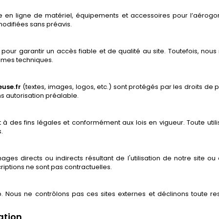
 en ligne de matériel, équipements et accessoires pour l’aérogo
e modifiées sans préavis.
ur garantir un accès fiable et de qualité au site. Toutefois, nous
èmes techniques.
use.fr
(textes, images, logos, etc.) sont protégés par les droits de pr
ns autorisation préalable.
nt à des fins légales et conformément aux lois en vigueur. Toute util
.
 directs ou indirects résultant de l'utilisation de notre site ou d
scriptions ne sont pas contractuelles.
eb. Nous ne contrôlons pas ces sites externes et déclinons toute re
ation