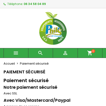
Téléphone:
06 34 58 04 89
×
×
×
×
My wishlists
((modalTitle))
Créer une liste d'envies
Connexion
Create new list
add_circle_outline
((confirmMessage))
Vous devez être connecté pour ajouter des produits
Nom de la liste d'envies
à votre liste d'envies.
((cancelText))
((modalDeleteText))
Annuler
Connexion
Annuler
Créer une liste d'envies
0



shopping_cart
Accueil
Paiement sécurisé
PAIEMENT SÉCURISÉ
Paiement sécurisé
Notre paiement sécurisé
Avec SSL
Avec Visa/Mastercard/Paypal