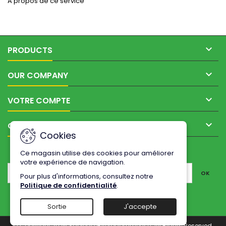
A propos de ce service

PRODUCTS

OUR COMPANY

VOTRE COMPTE

CONTACT
Cookies
LETTRE D'INFORMATIONS
Ce magasin utilise des cookies pour améliorer
votre expérience de navigation.
Pour plus d'informations, consultez notre
Politique de confidentialité
.
Sortie
J'accepte
© Copyright 2026 Sableuse-Aerogommeuse. All Rights Reserved.