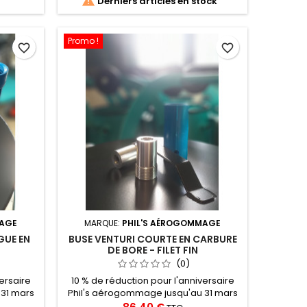

Derniers articles en stock
uses de
de sablage 13x27 Convient à porte-
NHP2 ou
buses de type NHP 0 Tailles &amp;
.
longueurs : Ø 3.2 45mm...
Promo !
favorite_border
favorite_border
MAGE
MARQUE:
PHIL'S AÉROGOMMAGE
GUE EN
BUSE VENTURI COURTE EN CARBURE
DE BORE - FILET FIN
(0)
ersaire
10 % de réduction pour l'anniversaire
 31 mars
Phil's aérogommage jusqu'au 31 mars
r le
2026 Buse Venturi Courte en Carbure