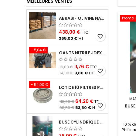
MEILLEURES VENTES
ABRASIF OLIVINE NATURELLE
Promo !
438,00 €
TTC
favorite_border
365,00 €
HT
- 5,04 €
GANTS NITRILE JDEX LOT DE 10
11,76 €
16,80 €
TTC
favorite_border
14,00 €
9,80 €
HT
- 54,00 €
LOT DE 10 FILTRES P3 POUR MSA SAFETY ADVANTAGE 420 ET 3221: PROTECTION MAXIMALE CONTRE LES PARTICULES
MA
64,20 €
118,20 €
TTC
favorite_border
BUSE
98,50 €
53,50 €
HT
BUSE CYLINDRIQUE COURTE EN CARBURE DE BORE FILET FIN
10 % d
Phil's
2026 L
78,00 €