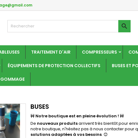
mage@gmail.com
y wishlists
(modalTitle))
réer une liste d'envies
onnexion

Create new list
confirmMessage))
us devez être connecté pour ajouter des produits à votre liste
m de la liste d'envies
nvies.
ABLEUSES
TRAITEMENT D'AIR
COMPRESSEURS
COM
((cancelText))
((modalDeleteText)
Annuler
Connexio
ÉQUIPEMENTS DE PROTECTION COLLECTIFS
BUSES ET P
Annuler
Créer une liste d'envie
ROGOMMAGE
BUSES
🚧
Notre boutique est en pleine évolution !
🚧
De
nouveaux produits
arrivent très bientôt pour enri
notre boutique, n'hésitez pas à nous contacter pour 
solutions adaptées à vos besoins
. 😊