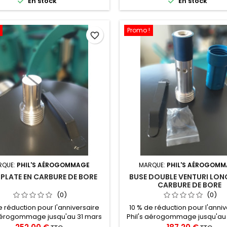


En stock
En stock
non contractuelle
19x33 et + Convient à porte-b
type Contracor NHP ¾, NHP1, 
Panblast NNH 1/2, NNH1,..
Promo !
favorite_border
RQUE:
PHIL'S AÉROGOMMAGE
MARQUE:
PHIL'S AÉROGOM
 PLATE EN CARBURE DE BORE
BUSE DOUBLE VENTURI LON
CARBURE DE BORE
(0)
(0)
e réduction pour l'anniversaire
10 % de réduction pour l'anniv
 aérogommage jusqu'au 31 mars
Phil's aérogommage jusqu'au
ivraison offerte Buse Plate en
2026 Livraison offerte pou