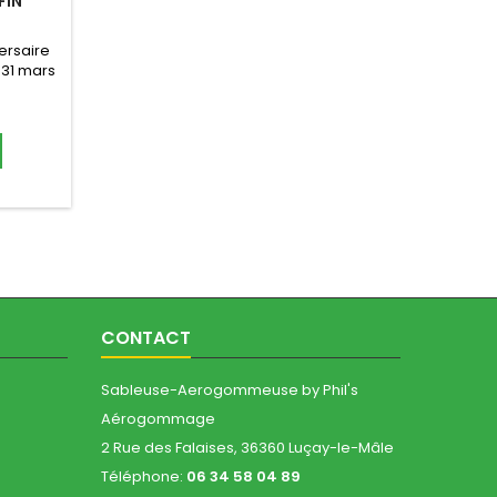
FIN
ersaire
 31 mars
r le
rce Buse
 de Bore
ussi « Pas
ux de
te-buses
ngueurs :
CONTACT
Sableuse-Aerogommeuse by Phil's
Aérogommage
2 Rue des Falaises, 36360 Luçay-le-Mâle
Téléphone:
06 34 58 04 89