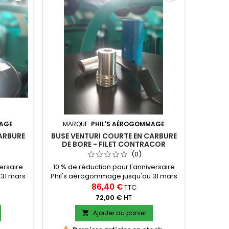
MAGE
MARQUE:
PHIL'S AÉROGOMMAGE
ARBURE
BUSE VENTURI COURTE EN CARBURE
DE BORE - FILET CONTRACOR
(0)
ersaire
10 % de réduction pour l'anniversaire
 31 mars
Phil's aérogommage jusqu'au 31 mars
r le
2026 Livraison offerte pour le
86,40 €
TTC
rce Buse
lancement de notre E-commerce Buse
72,00 €
HT
e Bore
Venturi Courte en Carbure de Bore
ros pas »
« Filet de 27 » - UNC 1/7 dit aussi « Pas
Ajouter au panier

sablage
Contracor » Entrée 13 mm Pour tuyaux