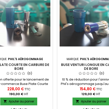
RQUE:
PHIL'S AÉROGOMMAGE
MARQUE:
PHIL'S AÉROGOM
PLATE COURTE EN CARBURE DE
BUSE VENTURI LONGUE EN C
BORE
DE BORE
(0)
(0)
on offerte pour le lancement de
10 % de réduction pour l'anniv
E-commerce Buse Plate Courte
Phil's aérogommage jusqu'au
rbure de Bore « Filet de 27 » -
2026 Livraison offerte pou
228,00 €
154,80 €
TTC
TTC
14 dit aussi « Pas fin » Entrée 13
lancement de notre E-comme
190,00 €
HT
129,00 €
HT
our tuyaux de sablage 13x27
Venturi Longue en Carbure d
t à porte-buses de type NNH 0
« Filet de 50 » - UNC 2’’ 4 ½ « g
Ajouter au panier
Ajouter au panier


 &amp; longueur : 4-20/60 Photo
Entrée 32mm Pour tuyaux de 