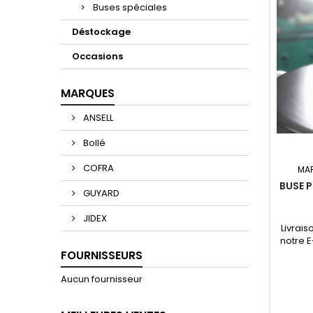
Buses spéciales
Déstockage
Occasions
MARQUES
ANSELL
Bollé
COFRA
MA
BUSE 
GUYARD
JIDEX
Livrais
notre 
en Ca
FOURNISSEURS
NPSM ¾ 
mm P
Aucun fournisseur
Convien
Taille