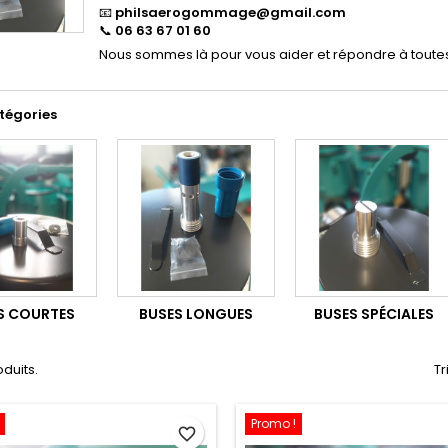
📧
philsaerogommage@gmail.com
📞
06 63 67 01 60
Nous sommes là pour vous aider et répondre à toutes 
tégories
S COURTES
BUSES LONGUES
BUSES SPÉCIALES
oduits.
Tr
Promo !
favorite_border