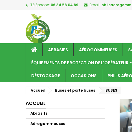
Téléphone:
06 34 58 04 89
Email:
philsaerogom
M
(
C
C
add_circle_outline
((
Vo
No
d'e
ABRASIFS
AÉROGOMMEUSES
S
ÉQUIPEMENTS DE PROTECTION DE L'OPÉRATEUR
DÉSTOCKAGE
OCCASIONS
PHIL'S AÉ
Accueil
Buses et porte buses
BUSES
ACCUEIL
Abrasifs
Aérogommeuses