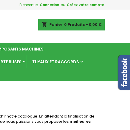
Bienvenue,
Connexion
ou
Créez votre compte
×
×
×
×
shopping_cart
Panier:
0
Produits - 0,00 €
POSANTS MACHINES
)
n
ORTE BUSES
TUYAUX ET RACCORDS
s
chir notre catalogue. En attendant la finalisation de
que nous puissions vous proposer les
meilleures