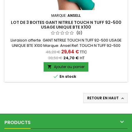
MARQUE:
ANSELL
LOT DE 3 BOITES GANT NITRILE TOUCH N TUFF 92-500
USAGE UNIQUE BTE X100
(0)
Livraison offerte GANT NITRILE TOUCH N TUFF 92-500 USAGE
UNIQUE BTE X100 Marque: Ansel Ref: TOUCH N TUFF 92-500
Gant jetable en nitrile poudré avec protection renforcée
29,64 €
46,20 €
TTC
contre les éclaboussures de produits chimiques
38,50 €
24,70 €
HT
Ajouter au panier


En stock
RETOUR EN HAUT


PRODUCTS