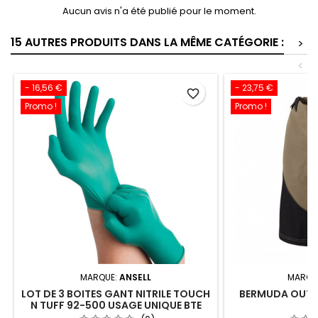
Aucun avis n'a été publié pour le moment.
15 AUTRES PRODUITS DANS LA MÊME CATÉGORIE :
>
<
- 16,56 €
- 23,75 €
favorite_border
Promo !
Promo !
MARQUE:
ANSELL
MARQU
LOT DE 3 BOITES GANT NITRILE TOUCH
BERMUDA OUTFO
N TUFF 92-500 USAGE UNIQUE BTE
X100