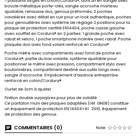
7 passants larges en coton/Cordura®, dont un en sangle avec
boucle métallique porte-clés, sangle accroche marteau
ajustable, rehausse dos, genoux préformés, 2 poches
cavalières avec détail en cuir pour un look authentique, poches
pour genouillères avec système de réglage 2 positions pour la
plaque de protection certifié EN14404, poche cuisse gauche
avec soufflet en Cordura® en 2 parties: 1 grande poche avec
rabat et velcro, 1 poche smartphone inclinée avec rabat .Poche
plaquée dos avec fond volant renforcé en Cordura®.
Poche mètre avec compartiments avec fond de poche en
Cordura®, partie du bas volante, système ajustable pour
positionner le mètre avec pression, compartiment stylo avec
boutonnières, compartiment destiné aux outils longs avec
sangle d’accroche. Empiècement d’aisance entrejambe
renforcé en coton/Cordura®.
Ourlet de 3cm à ajuster.
Finition double surpiqûres pour plus de solidité
Ce pantalon muni des plaques adaptées (réf. GN08) constitue
un équipement de protection EN 14404+A1 : 2010, équipement
de protection des genoux.
COMMENTAIRES (0)
Note