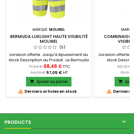
MARQUE:
MOLINEL
MARQU
BERMUDA LUKLIGHT HAUTE VISIBILITÉ
COMBINAISON
MOLINEL
VISIBIL
(0)
Livraison offerte Jusqu'à épuisement du
Livraison offerte
stock Description du Produit : Le Bermuda
stock Descript
Luklight Haute Visibilité de la marque
Combinaison Luklig
68,46 €
77,04 €
TTC
93,72 €
Molinel est spécialement conçu pour
la marque Molinel 
64,20 €
57,05 €
HT
78,10 €
offrir sécurité et confort dans les
pour les professio
environnements de travail nécessitant
fois une visibi
Ajouter au panier
Ajou


une visibilité accrue. Idéal pour les
protection intégra


Derniers articles en stock
Derniers a
professionnels travaillant dans des
une couvertur
conditions chaudes ou en intérieur, ce
assurant un con
bermuda...
combina

PRODUCTS