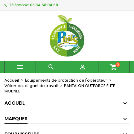
Téléphone:
06 34 58 04 89
×
×
×
My wishlists
Créer une liste d'envies
Connexion
Create new list
add_circle_outline
Vous devez être connecté pour ajouter des produits
Nom de la liste d'envies
à votre liste d'envies.
Annuler
Connexion
Annuler
Créer une liste d'envies
0



shopping_cart
Accueil
Équipements de protection de l'opérateur
Vêtement et gant de travail
PANTALON OUTFORCE ELITE
MOLINEL
ACCUEIL
MARQUES