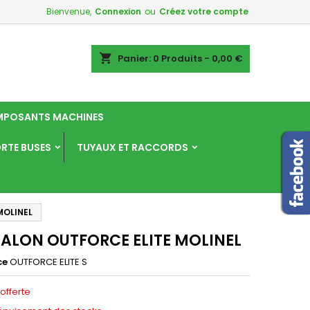
Bienvenue,
Connexion
ou
Créez votre compte
×
×
×
shopping_cart
Panier:
0
Produits - 0,00 €
POSANTS MACHINES
n
ORTE BUSES
TUYAUX ET RACCORDS
s
MOLINEL
ALON OUTFORCE ELITE MOLINEL
ce
OUTFORCE ELITE S
 offerte