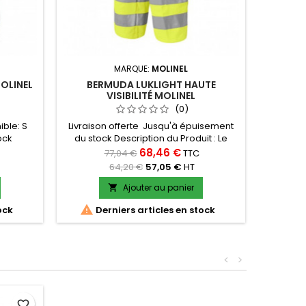
MARQUE:
MOLINEL
OLINEL
BERMUDA LUKLIGHT HAUTE
GANT
VISIBILITÉ MOLINEL
(0)
ible: S
Livraison offerte Jusqu'à épuisement
Livrais
tock
du stock Description du Produit : Le
du sto
ce 2R de
Bermuda Luklight Haute Visibilité de la
Winter L
68,46 €
77,04 €
TTC
ur les
marque Molinel est spécialement
l
64,20 €
57,05 €
HT
nçu pour
conçu pour offrir sécurité et confort
polyeste
 bermuda
dans les environnements de travail
IIEN 4
Ajouter au panier

tesse.
nécessitant une visibilité accrue. Idéal


ock
Derniers articles en stock
De
rieur, il
pour les professionnels travaillant dans
tes vos
des conditions chaudes ou en intérieur,
ce bermuda...
<
>
favorite_border