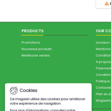

D
pour le
des con
PRODUCTS
OUR C
Promotions
Livraison
Nouveaux produits
Mentions
Meilleures ventes
Conditions
A propos
Paiement
Conditio
Politique
Contact
Cookies
Plan du s
Ce magasin utilise des cookies pour améliorer
Magasin
votre expérience de navigation.
Pour plus d'informations, consultez notre