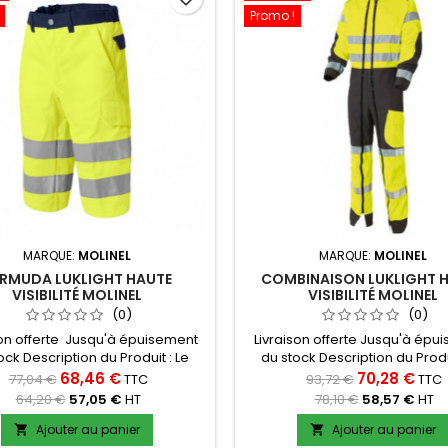
Promo !
MARQUE:
MOLINEL
MARQUE:
MOLINEL
RMUDA LUKLIGHT HAUTE
COMBINAISON LUKLIGHT 
VISIBILITÉ MOLINEL
VISIBILITÉ MOLINEL
(0)
(0)
son offerte Jusqu'à épuisement
Livraison offerte Jusqu'à épu
ock Description du Produit : Le
du stock Description du Produi
 Luklight Haute Visibilité de la
Combinaison Luklight Haute Visi
68,46 €
70,28 €
77,04 €
TTC
93,72 €
TTC
ue Molinel est spécialement
la marque Molinel est l'équi
64,20 €
57,05 €
HT
78,10 €
58,57 €
HT
pour offrir sécurité et confort
idéal pour les professionnel
les environnements de travail
exigent à la fois une visibilité
Ajouter au panier
Ajouter au panier


tant une visibilité accrue. Idéal
et une protection intégrale.