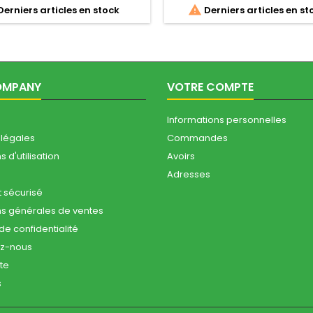

erniers articles en stock
Derniers articles en st
s professionnels travaillant dans
pour offrir une couverture c
ditions chaudes ou en intérieur,
tout en assurant un confort o
ce bermuda...
cette combinaison est..
OMPANY
VOTRE COMPTE
Informations personnelles
 légales
Commandes
 d'utilisation
Avoirs
Adresses
 sécurisé
ns générales de ventes
 de confidentialité
ez-nous
ite
s