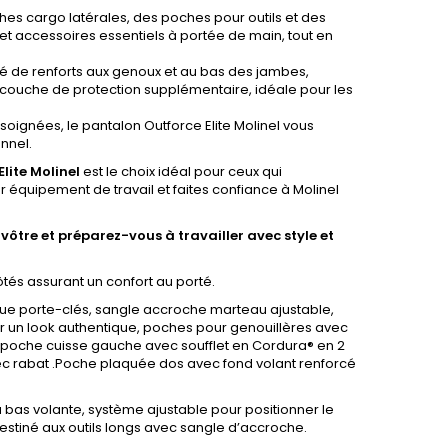
es cargo latérales, des poches pour outils et des
et accessoires essentiels à portée de main, tout en
pé de renforts aux genoux et au bas des jambes,
e couche de protection supplémentaire, idéale pour les
soignées, le pantalon Outforce Elite Molinel vous
nnel.
lite Molinel
est le choix idéal pour ceux qui
eur équipement de travail et faites confiance à Molinel
tre et préparez-vous à travailler avec style et
tés assurant un confort au porté.
que porte-clés, sangle accroche marteau ajustable,
r un look authentique, poches pour genouillères avec
, poche cuisse gauche avec soufflet en Cordura® en 2
vec rabat .Poche plaquée dos avec fond volant renforcé
as volante, système ajustable pour positionner le
stiné aux outils longs avec sangle d’accroche.