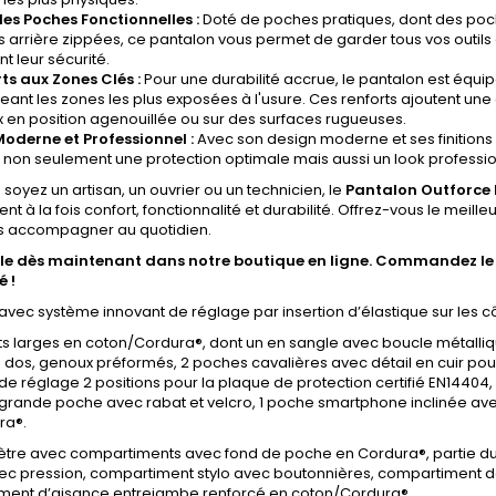
les Poches Fonctionnelles :
Doté de poches pratiques, dont des poch
 arrière zippées, ce pantalon vous permet de garder tous vos outils 
t leur sécurité.
ts aux Zones Clés :
Pour une durabilité accrue, le pantalon est équi
eant les zones les plus exposées à l'usure. Ces renforts ajoutent un
x en position agenouillée ou sur des surfaces rugueuses.
Moderne et Professionnel :
Avec son design moderne et ses finitions 
 non seulement une protection optimale mais aussi un look professio
soyez un artisan, un ouvrier ou un technicien, le
Pantalon Outforce E
nt à la fois confort, fonctionnalité et durabilité. Offrez-vous le meill
s accompagner au quotidien.
le dès maintenant dans notre boutique en ligne. Commandez le vô
é !
avec système innovant de réglage par insertion d’élastique sur les cô
ts larges en coton/Cordura®, dont un en sangle avec boucle métalli
dos, genoux préformés, 2 poches cavalières avec détail en cuir pou
e réglage 2 positions pour la plaque de protection certifié EN14404
1 grande poche avec rabat et velcro, 1 poche smartphone inclinée a
ra®.
tre avec compartiments avec fond de poche en Cordura®, partie du b
ec pression, compartiment stylo avec boutonnières, compartiment de
ent d’aisance entrejambe renforcé en coton/Cordura®.