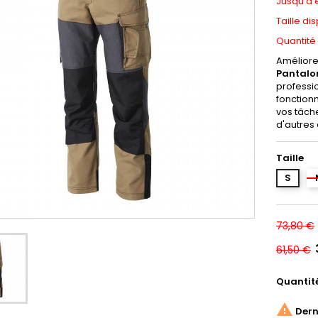
Jusqu'à 
Taille di
Quantité 
Améliorez
Pantalon
professio
fonction
vos tâche
d'autres
Taille
S
73,80 €
61,50 €
Quantit

Derni