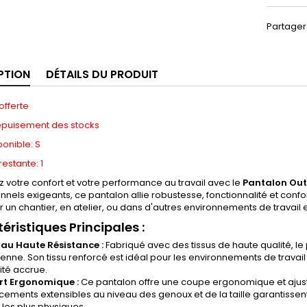
Partager
PTION
DÉTAILS DU PRODUIT
offerte
épuisement des stocks
ponible: S
restante: 1
 votre confort et votre performance au travail avec le
Pantalon Outf
nnels exigeants, ce pantalon allie robustesse, fonctionnalité et co
ur un chantier, en atelier, ou dans d'autres environnements de travail 
éristiques Principales :
au Haute Résistance :
Fabriqué avec des tissus de haute qualité, le 
enne. Son tissu renforcé est idéal pour les environnements de travail 
ité accrue.
rt Ergonomique :
Ce pantalon offre une coupe ergonomique et ajust
ements extensibles au niveau des genoux et de la taille garantisse
 les plus physiques.