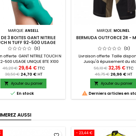
MARQUE:
ANSELL
MARQUE:
MOLINEL
 DE 3 BOITES GANT NITRILE
BERMUDA OUTFORCE 2R - M
CH N TUFF 92-500 USAGE
UNIQUE BTE X100
(0)
(0)
on offerte GANT NITRILE TOUCH N
Livraison offerte Taille dispon
92-500 USAGE UNIQUE BTE X100
Jusqu'à épuisement du s
: Ansel Ref: TOUCH N TUFF 92-
Découvrez le bermuda Outfor
29,64 €
32,35 €
46,20 €
TTC
56,10 €
TTC
t jetable en nitrile poudré avec
MOLINEL, un indispensable po
38,50 €
24,70 €
HT
46,75 €
26,96 €
HT
tection renforcée contre les
professionnels exigeants. Co
ussures de produits chimiques
offrir confort et durabilité, ce
Ajouter au panier
Ajouter au panier


allie fonctionnalité et robus


En stock
Derniers articles en st
Parfait pour les activités en exté
vous accompagnera dans tou
missions grâce à sa...
IMEREZ AUSSI
€
- 23,44 €
favorite_border