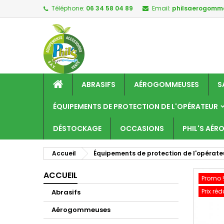
Téléphone:
06 34 58 04 89
Email:
philsaerogom
M
C
C
add_circle_outline
Vo
No
d'e
ABRASIFS
AÉROGOMMEUSES
S
ÉQUIPEMENTS DE PROTECTION DE L'OPÉRATEUR
DÉSTOCKAGE
OCCASIONS
PHIL'S AÉ
Accueil
Équipements de protection de l'opérate
ACCUEIL
Promo !
Prix réd
Abrasifs
Aérogommeuses