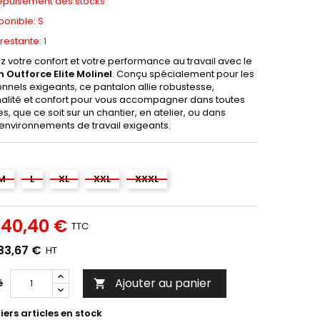
épuisement des stocks
sponible: S
restante: 1
 votre confort et votre performance au travail avec le
 Outforce Elite Molinel
. Conçu spécialement pour les
nnels exigeants, ce pantalon allie robustesse,
nalité et confort pour vous accompagner dans toutes
s, que ce soit sur un chantier, en atelier, ou dans
 environnements de travail exigeants.
M
L
XL
XXL
XXXL
40,40 €
TTC
33,67 €
HT
Ajouter au panier
é

ers articles en stock