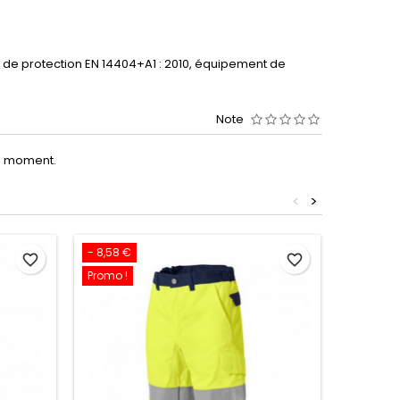
de protection EN 14404+A1 : 2010, équipement de
Note
le moment.
<
>
- 8,58 €
- 15,01 €
favorite_border
favorite_border
Promo !
Promo !