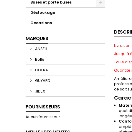
Buses et porte buses
Déstockage
Occasions
DESCRI
MARQUES
Livraison 
ANSELL
Jusqu'à 
Bollé
Taille dis
COFRA
Quantité 
Améliorez
GUYARD
professio
ce soit s
JIDEX
Caract
Matéri
FOURNISSEURS
quotidi
longév
Aucun fournisseur
Confo
empièc
tâches