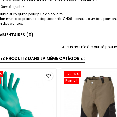
 3cm à ajuster.
double surpiqûres pour plus de solidité
lon muni des plaques adaptées (réf. GN08) constitue un équipement 
on des genoux.
MENTAIRES (0)
Aucun avis n'a été publié pour 
RES PRODUITS DANS LA MÊME CATÉGORIE :
 €
- 23,75 €
favorite_border
Promo !