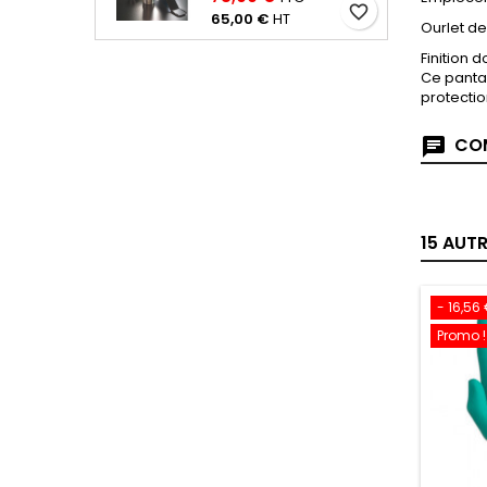
favorite_border
65,00 €
HT
Ourlet de
Finition 
Ce panta
protecti
COM
15 AUT
- 16,56
Promo !