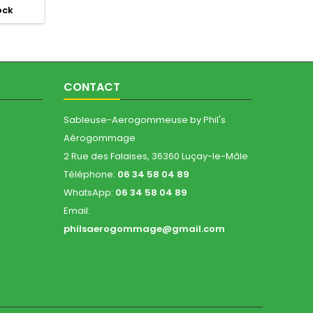
ock
omplète
ptimal,
.
CONTACT
Sableuse-Aerogommeuse by Phil's
Aérogommage
2 Rue des Falaises, 36360 Luçay-le-Mâle
Téléphone:
06 34 58 04 89
WhatsApp:
06 34 58 04 89
Email:
philsaerogommage@gmail.com