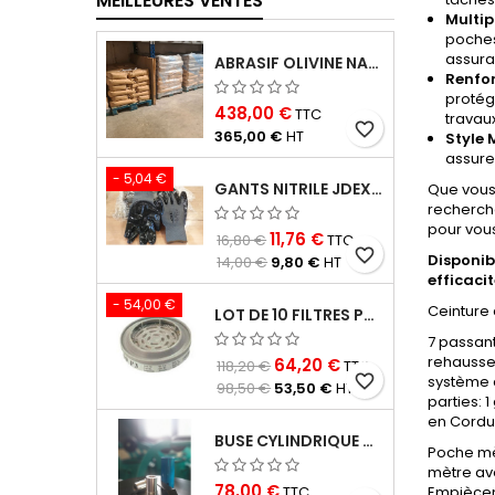
MEILLEURES VENTES
Multip
poches
assuran
ABRASIF OLIVINE NATURELLE
Renfor
protég
438,00 €
TTC
travau
favorite_border
365,00 €
HT
Style 
assure
- 5,04 €
GANTS NITRILE JDEX LOT DE 10
Que vous 
recherche
pour vou
11,76 €
16,80 €
TTC
favorite_border
Disponib
14,00 €
9,80 €
HT
efficacit
- 54,00 €
Ceinture 
LOT DE 10 FILTRES P3 POUR MSA SAFETY ADVANTAGE 420 ET 3221: PROTECTION MAXIMALE CONTRE LES PARTICULES
7 passan
rehausse 
64,20 €
118,20 €
TTC
favorite_border
système d
98,50 €
53,50 €
HT
parties: 
en Cordu
BUSE CYLINDRIQUE COURTE EN CARBURE DE BORE FILET FIN
Poche mè
mètre av
78,00 €
TTC
Empiècem